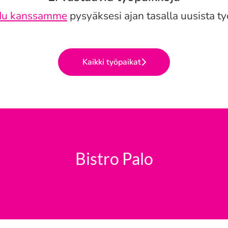
idu kanssamme
pysyäksesi ajan tasalla uusista ty
Kaikki työpaikat
Bistro Palo