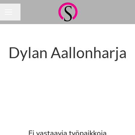
Jaa sivu
URAVALIKKO
Dylan Aallonharja
Ei vastaavia työpaikkoja