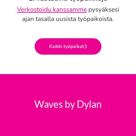
Verkostoidu kanssamme
pysyäksesi
ajan tasalla uusista työpaikoista.
Kaikki työpaikat
Waves by Dylan