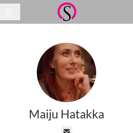
Jaa sivu
URAVALIKKO
Maiju Hatakka
Sähköposti