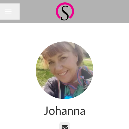
Jaa sivu
URAVALIKKO
Johanna
Sähköposti