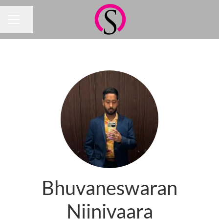
Jaa sivu
URAVALIKKO
Bhuvaneswaran
Niinivaara