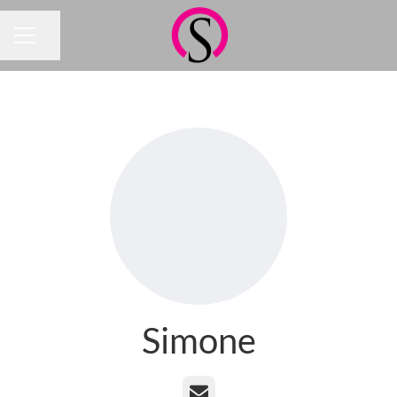
Jaa sivu
URAVALIKKO
Simone
Sähköposti