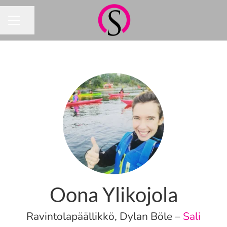
Jaa sivu
URAVALIKKO
Oona Ylikojola
Ravintolapäällikkö, Dylan Böle –
Sali