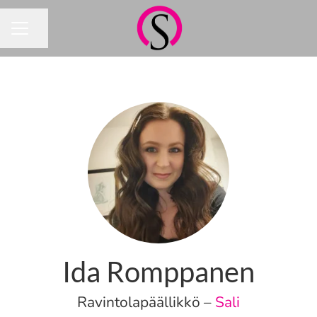
Jaa sivu
URAVALIKKO
Ida Romppanen
Ravintolapäällikkö –
Sali